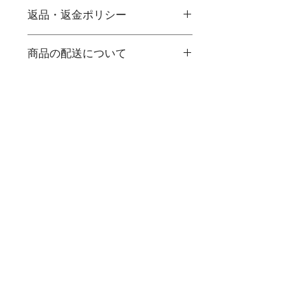
商品の詳細を入力してください。サイ
返品・返金ポリシー
ズ、素材、取扱説明に加え、商品の特
徴やおすすめのポイントなどを説明し
返品・返金規約を入力してください。
ましょう。
商品の配送について
商品にご満足いただけなかった場合の
返品・返金ポリシーと手順を説明しま
配送地域、料金、所要時間、梱包な
しょう。規約の内容を明確にすること
ど、商品の配送に関する情報を入力し
で、お客様の信頼を獲得し、安心して
てください。配送情報を明確にするこ
商品をご購入いただけます。
とで、お客様の信頼を獲得し、安心し
© 2017 by upcycle-u
て商品をご購入いただけます。
Contact
柏本店
〒277-0902
千葉県柏市大井934-2
Tel :
0120-888-536
​(
フリーダイヤル)
​
Email : upcycling.u
@gmail.com