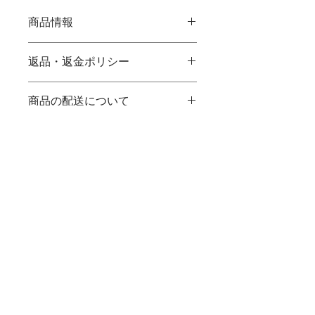
商品情報
商品の詳細を入力してください。サイ
返品・返金ポリシー
ズ、素材、取扱説明に加え、商品の特
徴やおすすめのポイントなどを説明し
返品・返金規約を入力してください。
ましょう。
商品の配送について
商品にご満足いただけなかった場合の
返品・返金ポリシーと手順を説明しま
配送地域、料金、所要時間、梱包な
しょう。規約の内容を明確にすること
ど、商品の配送に関する情報を入力し
で、お客様の信頼を獲得し、安心して
てください。配送情報を明確にするこ
商品をご購入いただけます。
とで、お客様の信頼を獲得し、安心し
© 2017 by upcycle-u
て商品をご購入いただけます。
Contact
柏本店
〒277-0902
千葉県柏市大井934-2