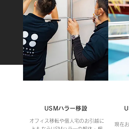
USMハラー移設
オフィス移転や個人宅のお引越に
現在お
ともなうUSMハラーの解体・梱