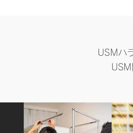
USMハ
US