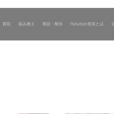
買取
組み換え
移設・解体
Refurbish家具とは